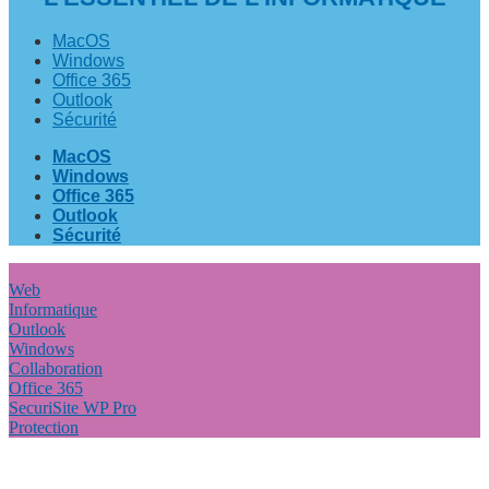
MacOS
Windows
Office 365
Outlook
Sécurité
MacOS
Windows
Office 365
Outlook
Sécurité
Web
Informatique
Outlook
Windows
Collaboration
Office 365
SecuriSite WP Pro
Protection