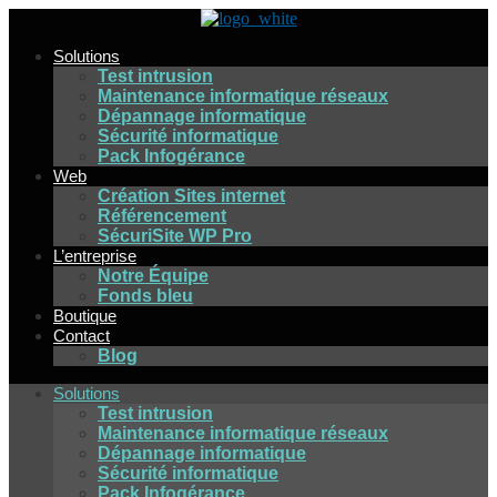
Aller
au
Solutions
contenu
Test intrusion
Maintenance informatique réseaux
Dépannage informatique
Sécurité informatique
Pack Infogérance
Web
Création Sites internet
Référencement
SécuriSite WP Pro
L’entreprise
Notre Équipe
Fonds bleu
Boutique
Contact
Blog
Solutions
Test intrusion
Maintenance informatique réseaux
Dépannage informatique
Sécurité informatique
Pack Infogérance