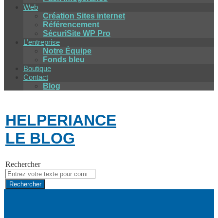
Web
Création Sites internet
Référencement
SécuriSite WP Pro
L’entreprise
Notre Équipe
Fonds bleu
Boutique
Contact
Blog
HELPERIANCE
LE BLOG
Rechercher
Rechercher