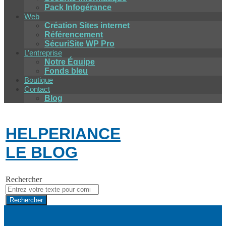
Pack Infogérance
Web
Création Sites internet
Référencement
SécuriSite WP Pro
L’entreprise
Notre Équipe
Fonds bleu
Boutique
Contact
Blog
HELPERIANCE
LE BLOG
Rechercher
Rechercher