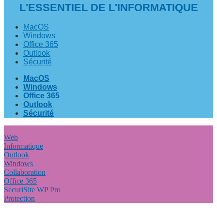
L'ESSENTIEL DE L'INFORMATIQUE
MacOS
Windows
Office 365
Outlook
Sécurité
MacOS
Windows
Office 365
Outlook
Sécurité
Web
Informatique
Outlook
Windows
Collaboration
Office 365
SecuriSite WP Pro
Protection