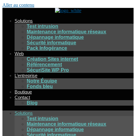
Aller au contenu
Solutions
Test intrusion
Maintenance informatique réseaux
Dépannage informatique
Sécurité informatique
Pack Infogérance
Web
Création Sites internet
Référencement
SécuriSite WP Pro
L’entreprise
Notre Équipe
Fonds bleu
Boutique
Contact
Blog
Solutions
Test intrusion
Maintenance informatique réseaux
Dépannage informatique
Sécurité informatique